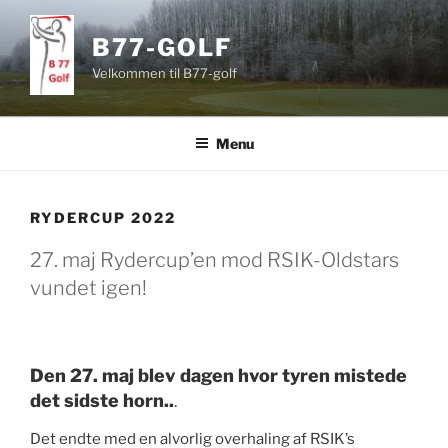
Videre
til
B77-GOLF
indhold
Velkommen til B77-golf
Menu
RYDERCUP 2022
27. maj Rydercup’en mod RSIK-Oldstars
vundet igen!
Den 27. maj blev dagen hvor tyren mistede
det sidste horn..
.
Det endte med en alvorlig overhaling af RSIK’s