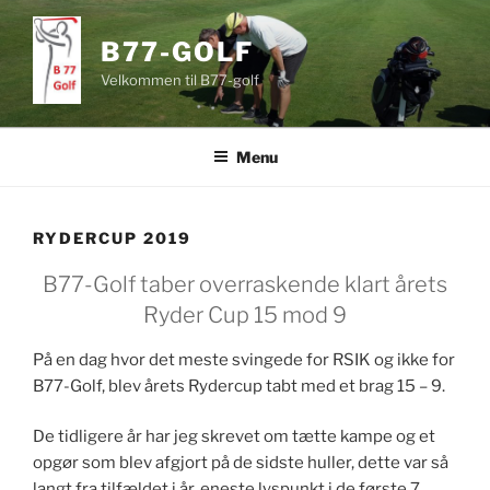
Videre
til
B77-GOLF
indhold
Velkommen til B77-golf
Menu
RYDERCUP 2019
B77-Golf taber overraskende klart årets
Ryder Cup 15 mod 9
På en dag hvor det meste svingede for RSIK og ikke for
B77-Golf, blev årets Rydercup tabt med et brag 15 – 9.
De tidligere år har jeg skrevet om tætte kampe og et
opgør som blev afgjort på de sidste huller, dette var så
langt fra tilfældet i år, eneste lyspunkt i de første 7