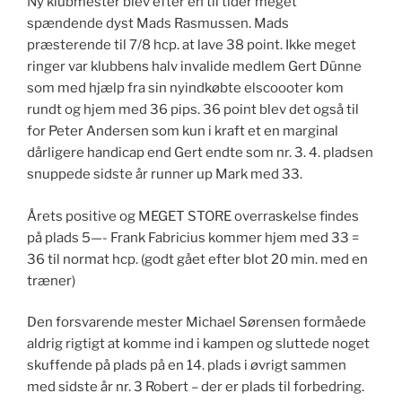
Ny klubmester blev efter en til tider meget
spændende dyst Mads Rasmussen. Mads
præsterende til 7/8 hcp. at lave 38 point. Ikke meget
ringer var klubbens halv invalide medlem Gert Dünne
som med hjælp fra sin nyindkøbte elscoooter kom
rundt og hjem med 36 pips. 36 point blev det også til
for Peter Andersen som kun i kraft et en marginal
dårligere handicap end Gert endte som nr. 3. 4. pladsen
snuppede sidste år runner up Mark med 33.
Årets positive og MEGET STORE overraskelse findes
på plads 5—- Frank Fabricius kommer hjem med 33 =
36 til normat hcp. (godt gået efter blot 20 min. med en
træner)
Den forsvarende mester Michael Sørensen formåede
aldrig rigtigt at komme ind i kampen og sluttede noget
skuffende på plads på en 14. plads i øvrigt sammen
med sidste år nr. 3 Robert – der er plads til forbedring.