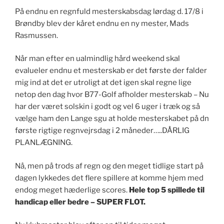
På endnu en regnfuld mesterskabsdag lørdag d. 17/8 i
Brøndby blev der kåret endnu en ny mester, Mads
Rasmussen.
Når man efter en ualmindlig hård weekend skal
evalueler endnu et mesterskab er det første der falder
mig ind at det er utroligt at det igen skal regne lige
netop den dag hvor B77-Golf afholder mesterskab – Nu
har der været solskin i godt og vel 6 uger i træk og så
vælge ham den Lange sgu at holde mesterskabet på dn
første rigtige regnvejrsdag i 2 måneder…..DÅRLIG
PLANLÆGNING.
Nå, men på trods af regn og den meget tidlige start på
dagen lykkedes det flere spillere at komme hjem med
endog meget hæderlige scores.
Hele top 5 spillede til
handicap eller bedre – SUPER FLOT.