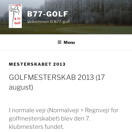
Videre
til
B77-GOLF
indhold
Velkommen til B77-golf
Menu
MESTERSKABET 2013
GOLFMESTERSKAB 2013 (17
august)
I normale vejr (Normalvejr = Regnvejr for
golfmesterskabet) blev den 7.
klubmesters fundet.