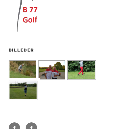
BILLEDER
B77-
B77-