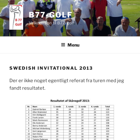
Videre
til
B77-GOLF
indhold
Velkommen til B77-golf
Menu
SWEDISH INVITATIONAL 2013
Der er ikke noget egentligt referat fra turen med jeg
fandt resultatet.