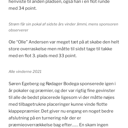
henviste til anden pladsen, også han i en flot runde
med 34 point.
Strøm får sin pokal af sidste års vinder Jimmi, mens sponsoren
observerer
Ole “Olle” Andersen var meget tæt på at skabe den helt
store overraskelse men måtte til sidst tage til takke
med en flot 3. plads med 33 point.
Alle vinderne 2021
Søren Egeberg og Rødager Bodega sponserede igen i
år pokaler og præmier, og der var rigtig fine gevinster
til alle de bedst placerede ligesom vi der måtte nøjes
med tilbagetrukne placeringer kunne vinde flotte
klappepræmier. Det giver nu engang en noget bedre
afslutning på en turnering når der er
præmieoverrækkelse bag efter…… En skam ingen