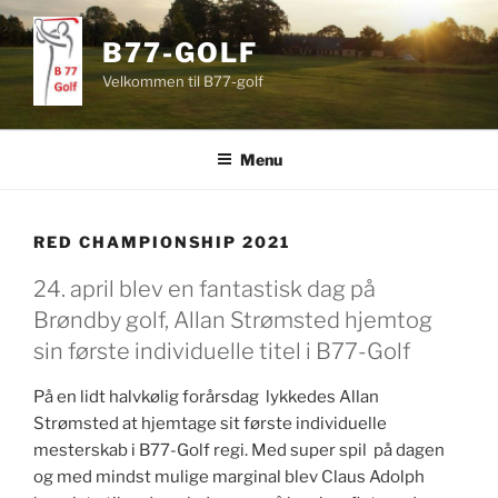
Videre
til
B77-GOLF
indhold
Velkommen til B77-golf
Menu
RED CHAMPIONSHIP 2021
24. april blev en fantastisk dag på
Brøndby golf, Allan Strømsted hjemtog
sin første individuelle titel i B77-Golf
På en lidt halvkølig forårsdag lykkedes Allan
Strømsted at hjemtage sit første individuelle
mesterskab i B77-Golf regi. Med super spil på dagen
og med mindst mulige marginal blev Claus Adolph