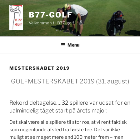
Videre
til
B77-GOLF
indhold
Velkommen til B77-golf
Menu
MESTERSKABET 2019
GOLFMESTERSKABET 2019 (31. august)
Rekord deltagelse….32 spillere var udsat for en
ualmindelig tåget start på årets major.
Det skal være alle spillere til stor ros, at vi rent faktisk
kom nogenlunde afsted fra første tee. Det var ikke
muligt at se meget mere end 100 meter frem – men