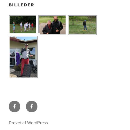
BILLEDER
B77-
B77-
golf
golf
offentlig
lukket
Drevet af WordPress
FB-
FB-