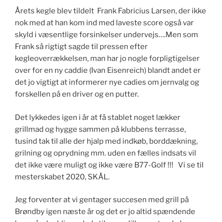
Årets kegle blev tildelt Frank Fabricius Larsen, der ikke
nok med at han kom ind med laveste score også var
skyld i væsentlige forsinkelser undervejs….Men som
Frank så rigtigt sagde til pressen efter
kegleoverrækkelsen, man har jo nogle forpligtigelser
over for en ny caddie (Ivan Eisenreich) blandt andet er
det jo vigtigt at informerer nye cadies om jernvalg og
forskellen på en driver og en putter.
Det lykkedes igen i år at få stablet noget lækker
grillmad og hygge sammen på klubbens terrasse,
tusind tak til alle der hjalp med indkøb, borddækning,
grilning og oprydning mm. uden en fælles indsats vil
det ikke være muligt og ikke være B77-Golf !!! Vi se til
mesterskabet 2020, SKÅL.
Jeg forventer at vi gentager succesen med grill på
Brøndby igen næste år og det er jo altid spændende